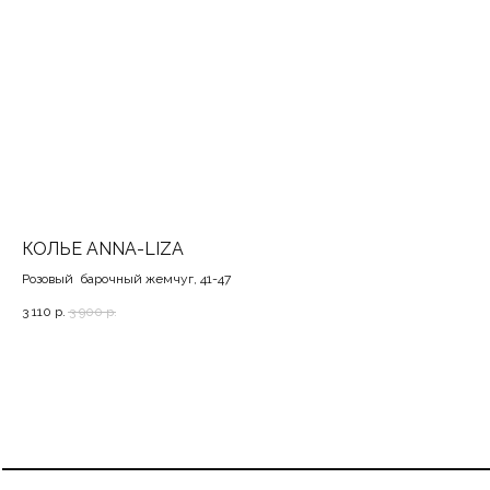
КОЛЬЕ ANNA-LIZA
С
Розовый барочный жемчуг, 41-47
Дли
3 110
р.
3 900
р.
3 4