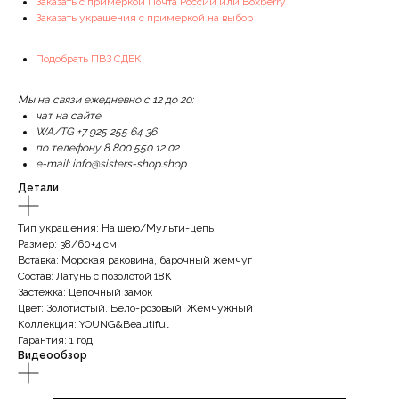
Заказать с примеркой Почта России или Boxberry
Заказать украшения с примеркой на выбор
Подобрать ПВЗ СДЕК
Мы на связи ежедневно с 12 до 20:
чат на сайте
WA/TG +7 925 255 64 36
по телефону 8 800 550 12 02
e-mail: info@sisters-shop.shop
Детали
Тип украшения: На шею/Мульти-цепь
Размер: 38/60+4 см
Вставка: Морская раковина, барочный жемчуг
Состав: Латунь с позолотой 18К
Застежка: Цепочный замок
Цвет: Золотистый. Бело-розовый. Жемчужный
Коллекция: YOUNG&Beautiful
Гарантия: 1 год
Видеообзор