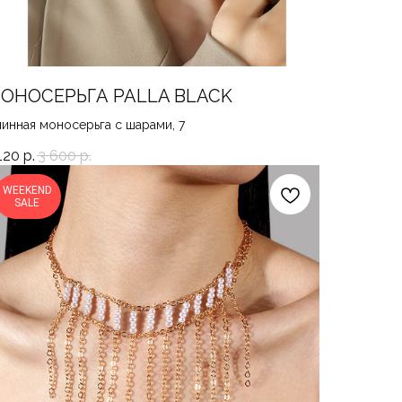
ОНОСЕРЬГА PALLA BLACK
инная моносерьга с шарами, 7
120
р.
3 600
р.
WEEKEND
SALE