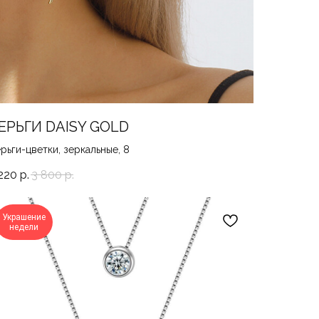
ЕРЬГИ DAISY GOLD
рьги-цветки, зеркальные, 8
220
р.
3 800
р.
Украшение
недели