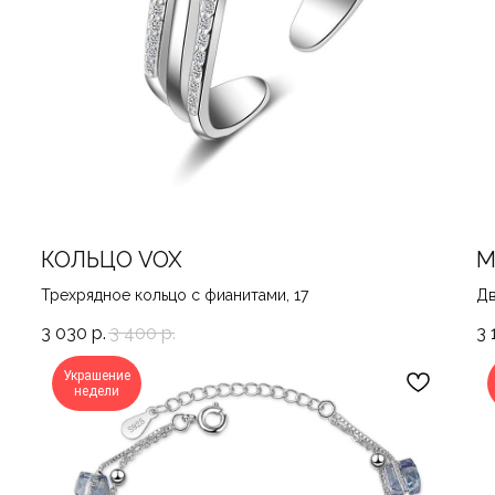
КОЛЬЦО VOX
М
Трехрядное кольцо с фианитами, 17
Дв
3 030
р.
3 400
р.
3 
Украшение
недели