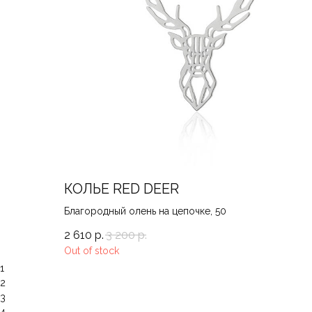
КОЛЬЕ RED DEER
Благородный олень на цепочке, 50
2 610
р.
3 200
р.
Out of stock
1
2
3