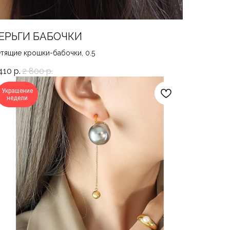
ЕРЬГИ БАБОЧКИ
тящие крошки-бабочки, 0.5
410
р.
2 800
р.
Украшение
недели