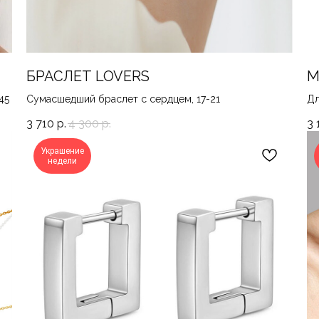
БРАСЛЕТ LOVERS
М
45
Сумасшедший браслет с сердцем, 17-21
Дл
3 710
р.
4 300
р.
3 
Украшение
недели