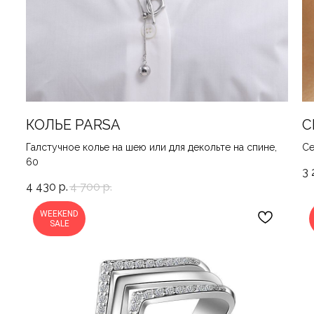
КОЛЬЕ PARSA
С
Галстучное колье на шею или для декольте на спине,
Се
60
3 
4 430
р.
4 700
р.
WEEKEND
SALE