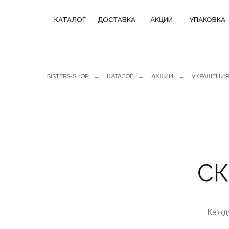
КАТАЛОГ
СКИДКИ НЕДЕЛИ
ТРЕНДОВЫЕ
КАТАЛОГ
ДОСТАВКА
АКЦИИ
УПАКОВКА
ДОСТАВКА
В ПОДАРОК
КОЛЛЕКЦИИ
SISTERS-SHOP
→
КАТАЛОГ
→
АКЦИИ
→
УКРАШЕНИЯ
СК
Кажду