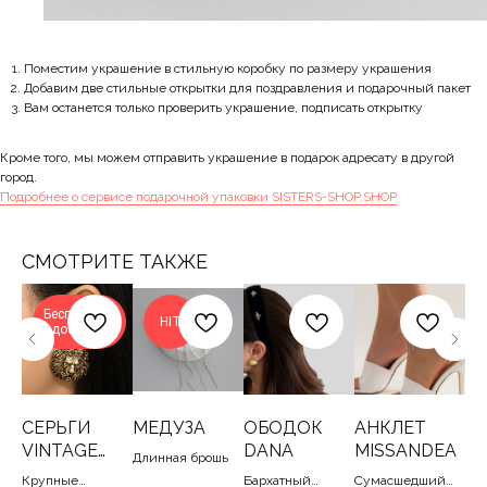
Поместим украшение в стильную коробку по размеру украшения
Добавим две стильные открытки для поздравления и подарочный пакет
Вам останется только проверить украшение, подписать открытку
Кроме того, мы можем отправить украшение в подарок адресату в другой
город.
Подробнее о сервисе подарочной упаковки SISTERS-SHOP.SHOP
СМОТРИТЕ ТАКЖЕ
Бесплатная
HIT
доставка
СЕРЬГИ
МЕДУЗА
ОБОДОК
АНКЛЕТ
С
VINTAGE
DANA
MISSANDEA
S
Длинная брошь
LION
Крупные
Бархатный
Сумасшедший
Ку