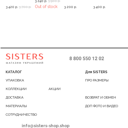
3 240
р.
3 900
р.
ьги
бронзовые серьги
ободок с
браслет для
гво
Out of stock
р.
3 420
р.
3 700
р.
3 200
р.
3 400
р.
2 7
со львами, 3
пчелками
лодыжки, 20-27
КАТАЛОГ
Для SiSTERS
УПАКОВКА
ПРО РАЗМЕРЫ
КОЛЛЕКЦИИ
АКЦИИ
ДОСТАВКА
ВОЗВРАТ И ОБМЕН
МАТЕРИАЛЫ
ДОП ФОТО И ВИДЕО
СОТРУДНИЧЕСТВО
info@sisters-shop.shop