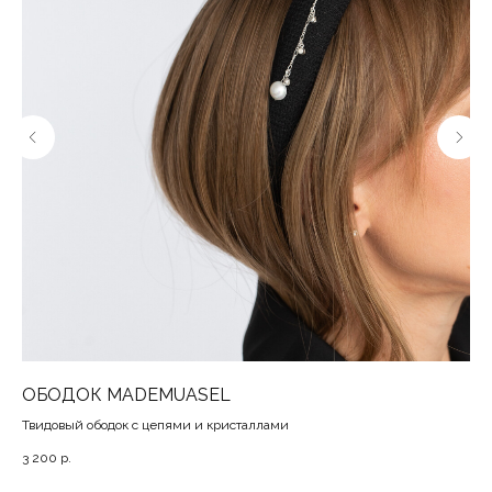
ОБОДОК MADEMUASEL
К
Твидовый ободок с цепями и кристаллами
Мож
3 200
р.
3 2