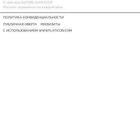
© 2020-2023 SiSTERS-SHOP.SHOP
Магазин украшений на каждый день
ПОЛИТИКА КОНФИДЕНЦИАЛЬНОСТИ
ПУБЛИЧНАЯ ОФЕРТА
РЕКВИЗИТЫ
С ИСПОЛЬЗОВАНИЕМ WWW.FLATICON.COM