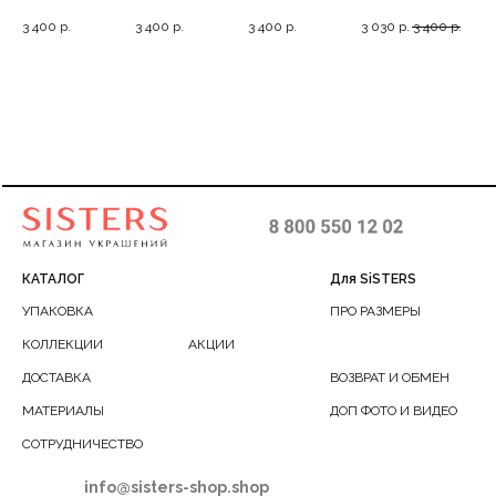
джеккеты с
кольцо-колье, 40-
гвоздики с
кольцо с
про
3 400
р.
3 400
р.
3 400
р.
3 030
р.
3 400
р.
2 6
ями
россыпью
42
жемчужиной, 3
фианитами, 17
фиа
фианитов
КАТАЛОГ
Для SiSTERS
УПАКОВКА
ПРО РАЗМЕРЫ
КОЛЛЕКЦИИ
АКЦИИ
ДОСТАВКА
ВОЗВРАТ И ОБМЕН
МАТЕРИАЛЫ
ДОП ФОТО И ВИДЕО
СОТРУДНИЧЕСТВО
info@sisters-shop.shop