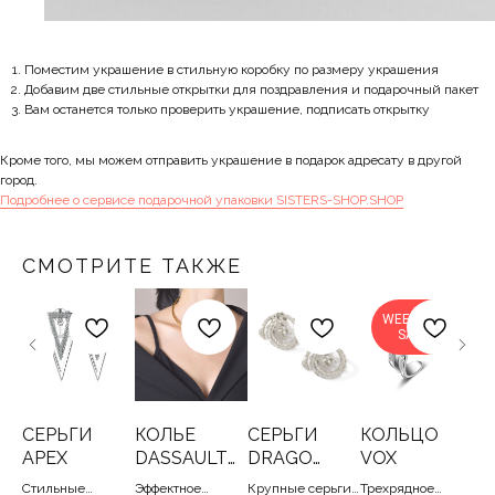
Поместим украшение в стильную коробку по размеру украшения
Добавим две стильные открытки для поздравления и подарочный пакет
Вам останется только проверить украшение, подписать открытку
Кроме того, мы можем отправить украшение в подарок адресату в другой
город.
Подробнее о сервисе подарочной упаковки SISTERS-SHOP.SHOP
СМОТРИТЕ ТАКЖЕ
WEEKEND
SALE
СЕРЬГИ
КОЛЬЕ
СЕРЬГИ
КОЛЬЦО
С
APEX
DASSAULT
DRAGO
VOX
H
GOLD
SILVER
SI
цо
Стильные
Эффектное
Крупные серьги-
Трехрядное
Лет