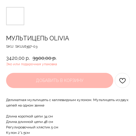
МУЛЬТИЦЕПЬ OLIVIA
SKU:
SKU16397-03
3420,00
р.
3900,00
р.
Эко или подарочная упаковка
ДОБАВИТЬ В КОРЗИНУ
Деликатная мультицепь с каплевидным кулоном. Мультицепь из двух
цепей на одном замке
Длина короткой цепи 34 см
Длина длинной цепи 48 см
Регулировочный хлястик 5 см
Кулон 2*1.5см