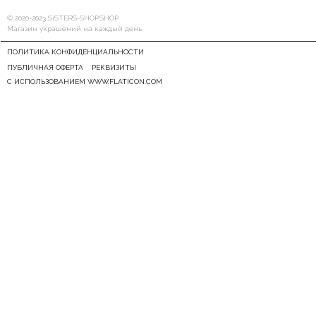
© 2020-2023 SiSTERS-SHOP.SHOP
Магазин украшений на каждый день
ПОЛИТИКА КОНФИДЕНЦИАЛЬНОСТИ
ПУБЛИЧНАЯ ОФЕРТА
РЕКВИЗИТЫ
С ИСПОЛЬЗОВАНИЕМ WWW.FLATICON.COM