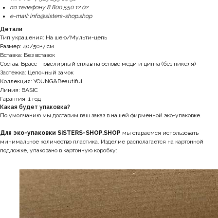
по телефону 8 800 550 12 02
e-mail: info@sisters-shop.shop
Детали
Тип украшения: На шею/Мульти-цепь
Размер: 40/50+7 см
Вставка: Без вставок
Состав: Брасс - ювелирный сплав на основе меди и цинка (без никеля)
Застежка: Цепочный замок
Коллекция: YOUNG&Beautiful
Линия: BASIC
Гарантия: 1 год
Какая будет упаковка?
По умолчанию мы доставим ваш заказ в нашей фирменной эко-упаковке.
Для эко-упаковки SiSTERS-SHOP.SHOP
мы стараемся использовать
минимальное количество пластика. Изделие располагается на картонной
подложке, упаковано в картонную коробку: