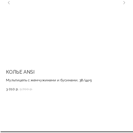
КОЛЬЕ ANSI
Б
Мультицепь с жемчужинами и бусинами, 38/44+5
Bod
3 010
р.
3 700
р.
2 7