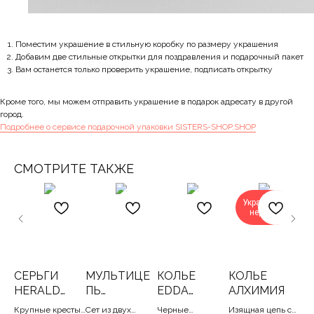
Поместим украшение в стильную коробку по размеру украшения
Добавим две стильные открытки для поздравления и подарочный пакет
Вам останется только проверить украшение, подписать открытку
Кроме того, мы можем отправить украшение в подарок адресату в другой
город.
Подробнее о сервисе подарочной упаковки SISTERS-SHOP.SHOP
СМОТРИТЕ ТАКЖЕ
Украшение
недели
СЕРЬГИ
МУЛЬТИЦЕ
КОЛЬЕ
КОЛЬЕ
К
HERALD
ПЬ
EDDA
АЛХИМИЯ
IM
(BLUE)
ЗОЛОТАЯ
BLACK
Крупные кресты
Сет из двух
Черные
Изящная цепь с
Тре