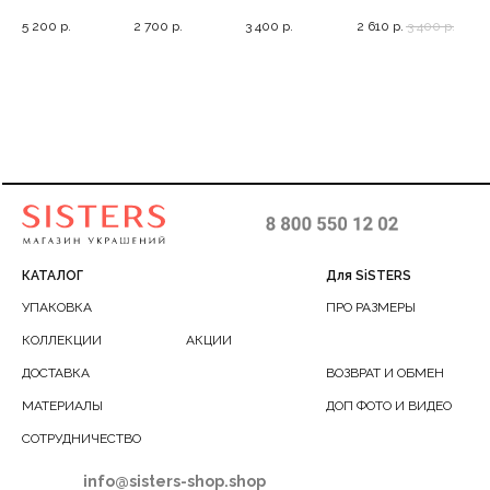
РЫБКА
с россыпью
цепей, 40/45+5
жемчужины на
жемчужиной, 42-
би
5 200
р.
2 700
р.
3 400
р.
2 610
р.
3 400
р.
2 7
камней, 9
позолоченной
48
нит
цепочке, 40-45
КАТАЛОГ
Для SiSTERS
УПАКОВКА
ПРО РАЗМЕРЫ
КОЛЛЕКЦИИ
АКЦИИ
ДОСТАВКА
ВОЗВРАТ И ОБМЕН
МАТЕРИАЛЫ
ДОП ФОТО И ВИДЕО
СОТРУДНИЧЕСТВО
info@sisters-shop.shop