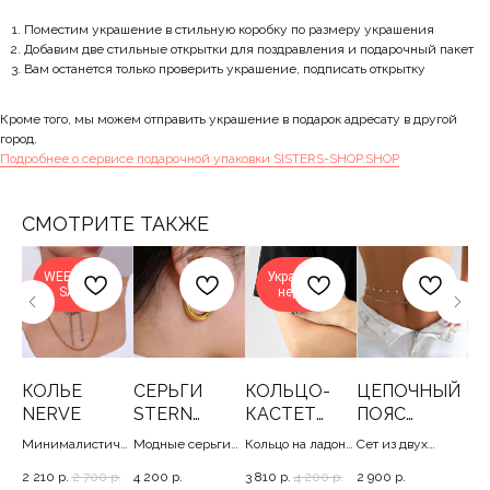
Поместим украшение в стильную коробку по размеру украшения
Добавим две стильные открытки для поздравления и подарочный пакет
Вам останется только проверить украшение, подписать открытку
Кроме того, мы можем отправить украшение в подарок адресату в другой
город.
Подробнее о сервисе подарочной упаковки SISTERS-SHOP.SHOP
СМОТРИТЕ ТАКЖЕ
WEEKEND
Украшение
SALE
недели
КОЛЬЕ
СЕРЬГИ
КОЛЬЦО-
ЦЕПОЧНЫЙ
С
NERVE
STERN
КАСТЕТ
ПОЯС
W
S
GOLD
HOAX
TOURIST
ST
Минималистичн
Модные серьги
Кольцо на ладонь,
Сет из двух
Бо
SILVER
,
ая цепь перлина ,
вокруг мочки, 2.5
16-18.5
цепочных поясов
сер
2 210
р.
2 700
р.
4 200
р.
3 810
р.
4 200
р.
2 900
р.
3 7
50/4
с жемчужинами,