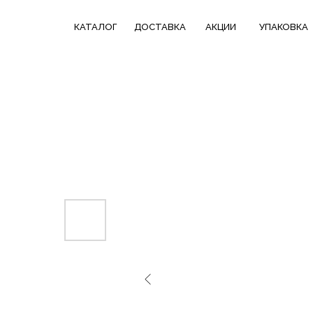
КАТАЛОГ
СКИДКИ НЕДЕЛИ
ТРЕНДОВЫЕ
КАТАЛОГ
ДОСТАВКА
АКЦИИ
УПАКОВКА
ДОСТАВКА
В ПОДАРОК
КОЛЛЕКЦИИ