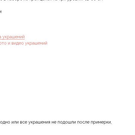
м
а украшений
ото и видео украшений
 одно или все украшения не подошли после примерки,