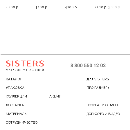
Р
вокруг мочки в
теннисный
акцентные
мультицепь с
цеп
.
4 200
р.
3 100
р.
4 100
р.
2 810
р.
3 400
р.
2 7
серебряном, 2.5
браслет, 16-20
серьги на
морской
каждый день, 3
раковиной, 40/56
КАТАЛОГ
Для SiSTERS
УПАКОВКА
ПРО РАЗМЕРЫ
КОЛЛЕКЦИИ
АКЦИИ
ДОСТАВКА
ВОЗВРАТ И ОБМЕН
МАТЕРИАЛЫ
ДОП ФОТО И ВИДЕО
СОТРУДНИЧЕСТВО