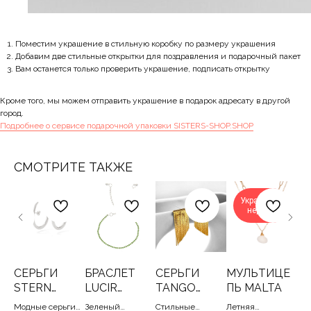
Поместим украшение в стильную коробку по размеру украшения
Добавим две стильные открытки для поздравления и подарочный пакет
Вам останется только проверить украшение, подписать открытку
Кроме того, мы можем отправить украшение в подарок адресату в другой
город.
Подробнее о сервисе подарочной упаковки SISTERS-SHOP.SHOP
СМОТРИТЕ ТАКЖЕ
Украшение
недели
СЕРЬГИ
БРАСЛЕТ
СЕРЬГИ
МУЛЬТИЦЕ
М
A
STERN
LUCIR
TANGO
ПЬ MALTA
П
SILVER
GREEN
GOLD
З
Модные серьги
Зеленый
Стильные
Летняя
Сет