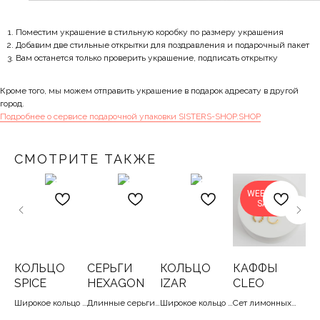
Поместим украшение в стильную коробку по размеру украшения
Добавим две стильные открытки для поздравления и подарочный пакет
Вам останется только проверить украшение, подписать открытку
Кроме того, мы можем отправить украшение в подарок адресату в другой
город.
Подробнее о сервисе подарочной упаковки SISTERS-SHOP.SHOP
СМОТРИТЕ ТАКЖЕ
WEEKEND
SALE
ЫЙ
КОЛЬЦО
СЕРЬГИ
КОЛЬЦО
КАФФЫ
С
SPICE
HEXAGON
IZAR
CLEO
M
E 
Широкое кольцо
Длинные серьги-
Широкое кольцо с
Cет лимонных
Ун
сов
со стильными
соты, 5 см
дорожками
каффов, снаг
сер