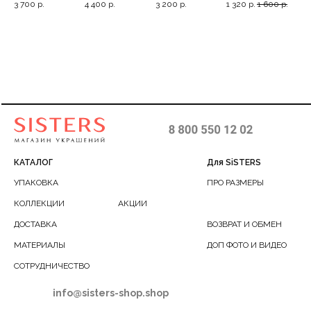
р.
3 700
р.
4 400
р.
3 200
р.
1 320
р.
1 600
р.
2 7
0-
переплетениями
фианитов, 17-18
2
фианитов, 17
КАТАЛОГ
Для SiSTERS
УПАКОВКА
ПРО РАЗМЕРЫ
КОЛЛЕКЦИИ
АКЦИИ
ДОСТАВКА
ВОЗВРАТ И ОБМЕН
МАТЕРИАЛЫ
ДОП ФОТО И ВИДЕО
СОТРУДНИЧЕСТВО
info@sisters-shop.shop