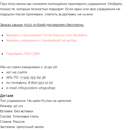
При получении вы сможете полноценно примерить украшения. Отобрать
только те, которые полностью подходят. Если одно или все украшения не
подошли после примерки, платить за доставку не нужно.
Заказы свыше 3000 рублей доставляем бесплатно.
Заказать с примеркой Почта России или Boxberry
Заказать украшения с примеркой на выбор
Подобрать ПВЗ СДЕК
Мы на связи ежедневно с 12 до 20:
чат на сайте
WA/TG +7 925 255 64 36
по телефону 8 800 550 12 02
e-mail: info@sisters-shop.shop
Детали
Тип украшения: На шею/Кулон на цепочке
Размер: 50 см
Вставка: Без вставки
Состав: Титановая сталь
Страна: Россия
Застежка: Цепочный замок