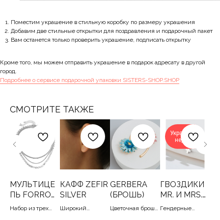
Поместим украшение в стильную коробку по размеру украшения
Добавим две стильные открытки для поздравления и подарочный пакет
Вам останется только проверить украшение, подписать открытку
Кроме того, мы можем отправить украшение в подарок адресату в другой
город.
Подробнее о сервисе подарочной упаковки SISTERS-SHOP.SHOP
СМОТРИТЕ ТАКЖЕ
Украшение
недели
МУЛЬТИЦЕ
КАФФ ZEFIR
GERBERA
ГВОЗДИКИ
С
ПЬ FORRO
SILVER
(БРОШЬ)
MR. И MRS.
G
2.0
(SILVER)
ьцо
Набор из трех
Широкий
Цветочная брошь-
Гендерные
Вы
6-17
цепей, 40/50+7
стильный кафф с
кулон, 5
крошки-сережки
кол