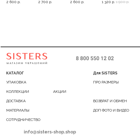
р.
2 600
р.
2 700
р.
2 600
р.
1 320
р.
1 900
р.
2 4
фианитами,
в серебристом,
трагус
0.9 см
КАТАЛОГ
Для SiSTERS
УПАКОВКА
ПРО РАЗМЕРЫ
КОЛЛЕКЦИИ
АКЦИИ
ДОСТАВКА
ВОЗВРАТ И ОБМЕН
МАТЕРИАЛЫ
ДОП ФОТО И ВИДЕО
СОТРУДНИЧЕСТВО
info@sisters-shop.shop