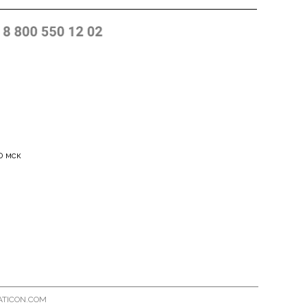
p
0 мск
TICON.COM