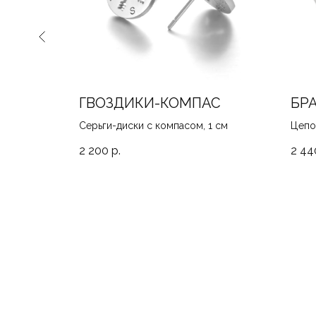
ILVER
ГВОЗДИКИ-КОМПАС
БРА
ной
Серьги-диски с компасом, 1 см
Цепо
звень
2 200
р.
2 44