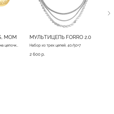
S, MOM
МУЛЬТИЦЕПЬ FORRO 2.0
БР
а цепочке,
Набор из трех цепей, 40/50+7
Эффе
жемч
2 600
р.
3 7