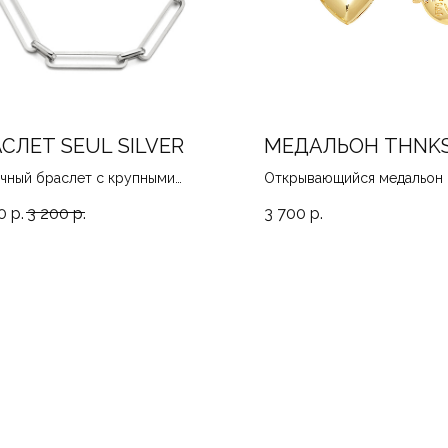
СЛЕТ SEUL SILVER
МЕДАЛЬОН THNK
чный браслет с крупными
Открывающийся медальон н
ями, 17-21
40-44
0
р.
3 200
р.
3 700
р.