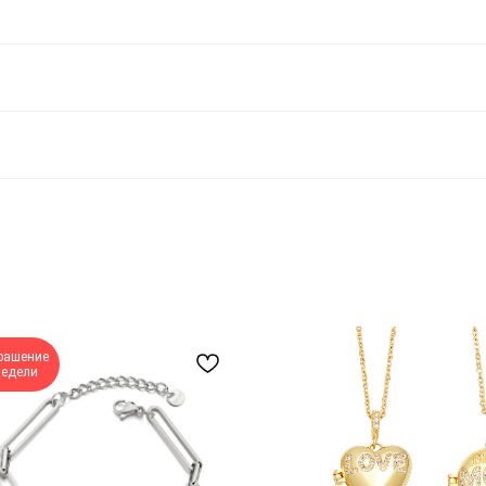
рашение
недели