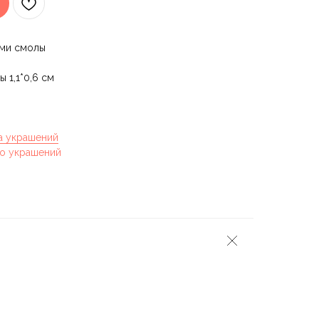
ями смолы
 1,1*0,6 см
а украшений
о украшений