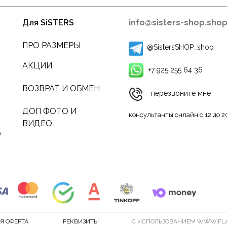
Для SiSTERS
info@sisters-shop.sho
ПРО РАЗМЕРЫ
@SistersSHOP_shop
АКЦИИ
+7 925 255 64 36
ВОЗВРАТ И ОБМЕН
перезвоните мне
ДОП ФОТО И
консультанты онлайн с 12 до 2
ВИДЕО
О
Я ОФЕРТА
РЕКВИЗИТЫ
С ИСПОЛЬЗОВАНИЕМ WWW.FLA