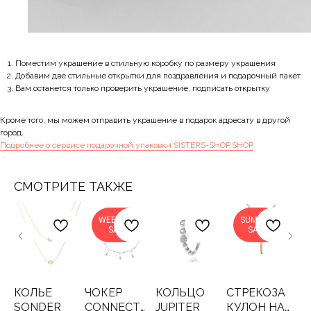
Поместим украшение в стильную коробку по размеру украшения
Добавим две стильные открытки для поздравления и подарочный пакет
Вам останется только проверить украшение, подписать открытку
Кроме того, мы можем отправить украшение в подарок адресату в другой
город.
Подробнее о сервисе подарочной упаковки SISTERS-SHOP.SHOP
СМОТРИТЕ ТАКЖЕ
WEEKEND
SUMMER
SALE
SALE
КОЛЬЕ
ЧОКЕР
КОЛЬЦО
СТРЕКОЗА
К
SONDER
CONNECT
JUPITER
КУЛОН НА
D