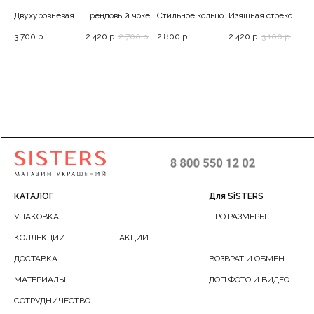
SILVER
ЦЕПОЧКЕ
G
цо с
Двухуровневая
Трендовый чокер
Стильное кольцо
Изящная стрекоза
Эфф
мульти-цепь с
с подвесами, 35-
со сферами, 16
с фианитами, 42-
кол
3 700
р.
2 420
р.
2 700
р.
2 800
р.
2 420
р.
3 100
р.
3 4
барочным
40
47
42
жемчугом
КАТАЛОГ
Для SiSTERS
УПАКОВКА
ПРО РАЗМЕРЫ
КОЛЛЕКЦИИ
АКЦИИ
ДОСТАВКА
ВОЗВРАТ И ОБМЕН
МАТЕРИАЛЫ
ДОП ФОТО И ВИДЕО
СОТРУДНИЧЕСТВО