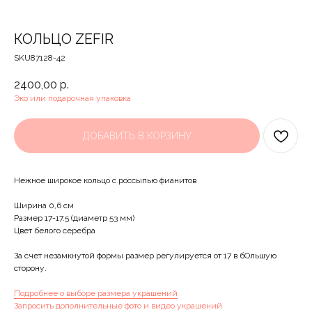
КОЛЬЦО ZEFIR
SKU87128-42
2400,00
р.
Эко или подарочная упаковка
ДОБАВИТЬ В КОРЗИНУ
Нежное широкое кольцо c россыпью фианитов
Ширина 0,6 см
Размер 17-17.5 (диаметр 53 мм)
Цвет белого серебра
За счет незамкнутой формы размер регулируется от 17 в бОльшую
сторону.
Подробнее о выборе размера украшений
Запросить дополнительные фото и видео украшений