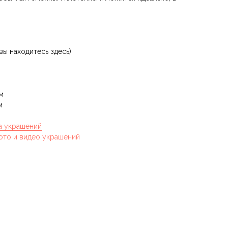
вы находитесь здесь)
м
м
а украшений
ото и видео украшений