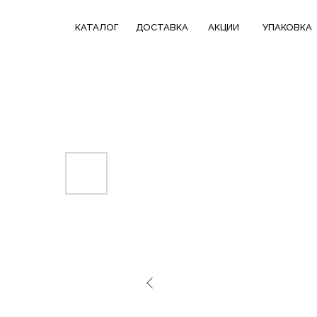
КАТАЛОГ
СКИДКИ НЕДЕЛИ
ТРЕНДОВЫЕ
КАТАЛОГ
ДОСТАВКА
АКЦИИ
УПАКОВКА
ДОСТАВКА
В ПОДАРОК
КОЛЛЕКЦИИ