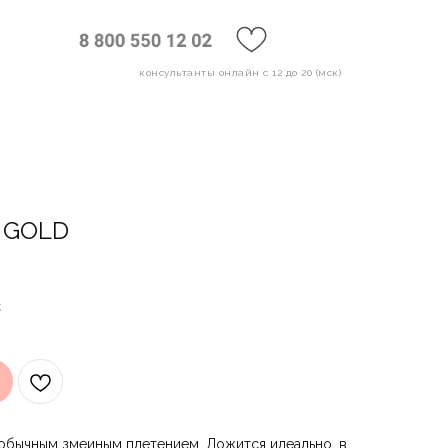
консультанты онлайн с 12 до 20 (мск)
 GOLD
.
еобычным змеиным плетением. Ложится идеально, в