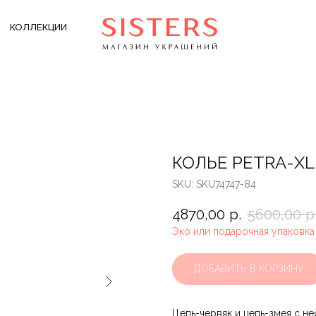
КОЛЛЕКЦИИ
КОЛЬЕ PETRA-XL
SKU:
SKU74747-84
4870,00
р.
5600,00
р
Эко или подарочная упаковка
ДОБАВИТЬ В КОРЗИНУ
Цепь-червяк и цепь-змея с н