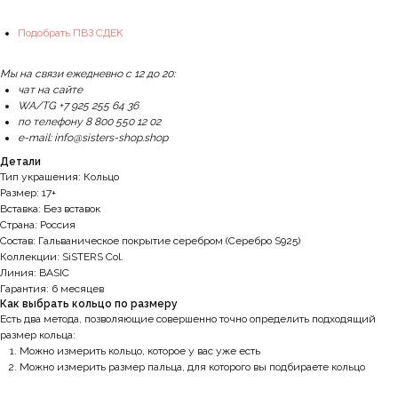
Подобрать ПВЗ СДЕК
Мы на связи ежедневно с 12 до 20:
чат на сайте
WA/TG +7 925 255 64 36
по телефону 8 800 550 12 02
e-mail: info@sisters-shop.shop
Детали
Тип украшения: Кольцо
Размер: 17+
Вставка: Без вставок
Страна: Россия
Состав: Гальваническое покрытие серебром (Серебро S925)
Коллекции: SiSTERS Col.
Линия: BASIC
Гарантия: 6 месяцев
Как выбрать кольцо по размеру
Есть два метода, позволяющие совершенно точно определить подходящий
размер кольца:
Можно измерить кольцо, которое у вас уже есть
Можно измерить размер пальца, для которого вы подбираете кольцо