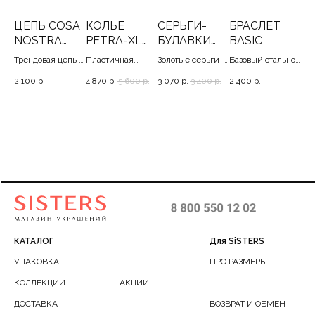
SA
ЦЕПЬ COSA
КОЛЬЕ
СЕРЬГИ-
БРАСЛЕТ
Г
NOSTRA
PETRA-XL
БУЛАВКИ
BASIC
З
)
(GOLD, S)
GOLD
MODMOD
ь с
Трендовая цепь с
Пластичная
Золотые серьги-
Базовый стальной
Кр
крестом, 42
базовая цепь в
булавки, 4
браслет в двух
с к
2 100
р.
4 870
р.
5 600
р.
3 070
р.
3 400
р.
2 400
р.
1 4
золотом, 8 мм, 50
размерах, 17-22
см
КАТАЛОГ
Для SiSTERS
УПАКОВКА
ПРО РАЗМЕРЫ
КОЛЛЕКЦИИ
АКЦИИ
ДОСТАВКА
ВОЗВРАТ И ОБМЕН