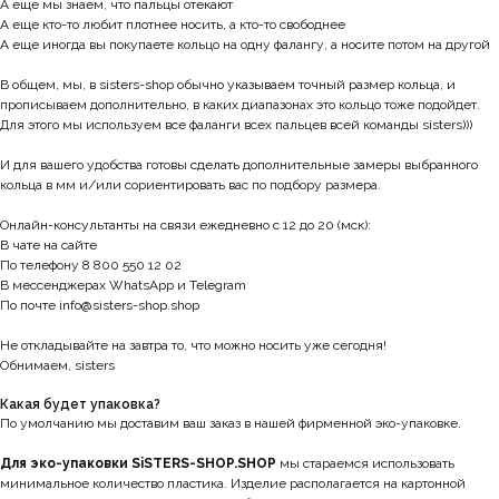
А еще мы знаем, что пальцы отекают
А еще кто-то любит плотнее носить, а кто-то свободнее
А еще иногда вы покупаете кольцо на одну фалангу, а носите потом на другой
В общем, мы, в sisters-shop обычно указываем точный размер кольца, и
прописываем дополнительно, в каких диапазонах это кольцо тоже подойдет.
Для этого мы используем все фаланги всех пальцев всей команды sisters)))
И для вашего удобства готовы сделать дополнительные замеры выбранного
кольца в мм и/или сориентировать вас по подбору размера.
Онлайн-консультанты на связи ежедневно с 12 до 20 (мск):
В чате на сайте
По телефону 8 800 550 12 02
В мессенджерах WhatsApp и Telegram
По почте info@sisters-shop.shop
Не откладывайте на завтра то, что можно носить уже сегодня!
Обнимаем, sisters
Какая будет упаковка?
По умолчанию мы доставим ваш заказ в нашей фирменной эко-упаковке.
Для эко-упаковки SiSTERS-SHOP.SHOP
мы стараемся использовать
минимальное количество пластика. Изделие располагается на картонной