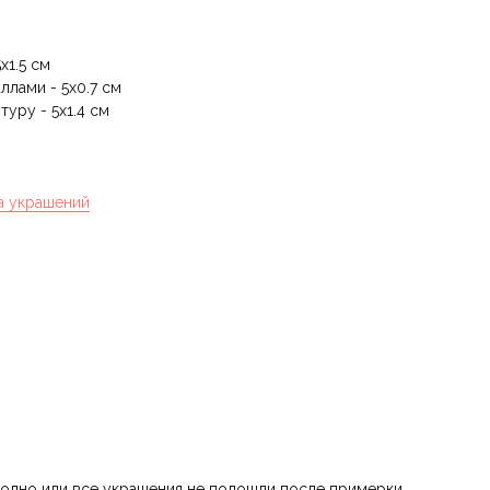
x1.5 см
ллами - 5х0.7 см
туру - 5х1.4 см
а украшений
 одно или все украшения не подошли после примерки,