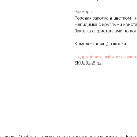
Размеры:
Розовая заколка в цветком - 5
Невидимка с круглыми криста
Заколка с кристаллами по кон
Комплектация: 3 заколки
Подробнее о выборе размер
SKU28258-12
шения. Отобрать только те, которые полностью подходят. Если