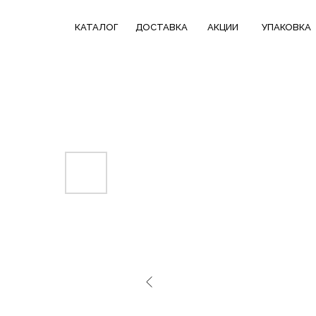
КАТАЛОГ
СКИДКИ НЕДЕЛИ
ТРЕНДОВЫЕ
КАТАЛОГ
ДОСТАВКА
АКЦИИ
УПАКОВКА
ДОСТАВКА
В ПОДАРОК
КОЛЛЕКЦИИ