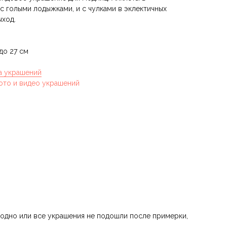
 с голыми лодыжками, и с чулками в эклектичных
ыход.
до 27 см
а украшений
ото и видео украшений
 одно или все украшения не подошли после примерки,