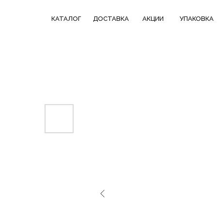
КАТАЛОГ
СКИДКИ НЕДЕЛИ
ТРЕНДОВЫЕ
КАТАЛОГ
ДОСТАВКА
АКЦИИ
УПАКОВКА
ДОСТАВКА
В ПОДАРОК
КОЛЛЕКЦИИ