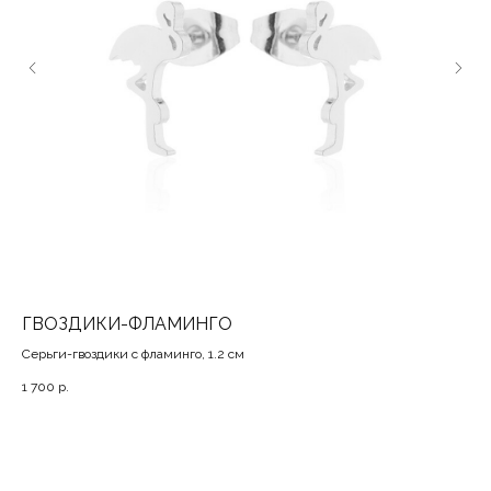
ГВОЗДИКИ-ФЛАМИНГО
ГВ
Серьги-гвоздики с фламинго, 1.2 см
Ген
1 700
р.
1 3