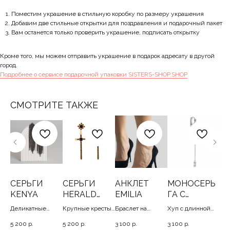
Поместим украшение в стильную коробку по размеру украшения
Добавим две стильные открытки для поздравления и подарочный пакет
Вам останется только проверить украшение, подписать открытку
Кроме того, мы можем отправить украшение в подарок адресату в другой
город.
Подробнее о сервисе подарочной упаковки SISTERS-SHOP.SHOP
СМОТРИТЕ ТАКЖЕ
А
СЕРЬГИ
СЕРЬГИ
АНКЛЕТ
МОНОСЕРЬ
П
VER
KENYA
HERALD
EMILIA
ГА С
С
(BLACK)
ПРОЗРАЧНЫ
ЗА
Деликатные
Крупные кресты
Браслет на
Хуп с длинной
Сер
М
длинные серьги,
с россыпью
лодыжку c
цепью и белым
и ф
5 200
р.
5 200
р.
3 100
р.
3 100
р.
1 8
КРИСТАЛЛО
9
камней, 9
восточным
кристаллом, 7
пи