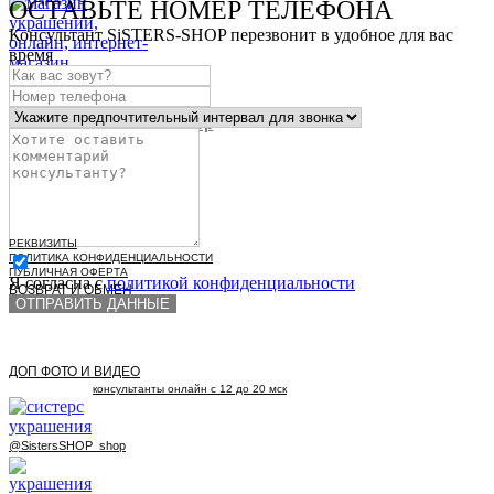
ОСТАВЬТЕ НОМЕР ТЕЛЕФОНА
Консультант SiSTERS-SHOP перезвонит в удобное для вас
время
КАТАЛОГ
Для SiSTERS
info@sisters-shop.shop
УПАКОВКА
ДОСТАВКА
КОЛЛЕКЦИИ
ПРО РАЗМЕРЫ
АКЦИИ
РЕКВИЗИТЫ
ПОЛИТИКА КОНФИДЕНЦИАЛЬНОСТИ
ПУБЛИЧНАЯ ОФЕРТА
Я согласна с
политикой конфиденциальности
ВОЗВРАТ И ОБМЕН
ОТПРАВИТЬ ДАННЫЕ
ДОП ФОТО И ВИДЕО
консультанты онлайн с 12 до 20 мск
@SistersSHOP_shop