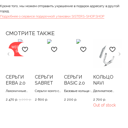
Кроме того, мы можем отправить украшение в подарок адресату в другой
город.
Подробнее о сервисе подарочной упаковки SISTERS-SHOP.SHOP
СМОТРИТЕ ТАКЖЕ
WEEKEND
SALE
СЕРЬГИ
СЕРЬГИ
СЕРЬГИ
КОЛЬЦО
Б
ERBA 2.0
SABRET
BASIC 2.0
NAVI
S
Лаконичные
Серьги-конго с
Базовые кольца-
Деликатное
Це
серьги-веточки с
цепями, 2
конго, 1.1 см
кольцо в два
бра
2 470
р.
3 200
р.
2 600
р.
2 200
р.
2 700
р.
2 2
белыми
оборота, 16
ак
Out of stock
фианитами
фиа