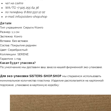
чат на сайте
WA/TG +7 925 255 64 36
по телефону 8 800 550 12 02
e-mail: info@sisters-shop.shop
Детали
Тип украшения: Серьги/Конго
Размер: 1,1 см
Застежка: Конго
Вставка: Без вставок
Состав: Покрытие родием
Цвет: Серебристый
Коллекции: SERENE
Гарантия: 1 год
Какая будет упаковка?
По умолчанию мы доставим ваш заказ в нашей фирменной эко-упаковке.
Для эко-упаковки SiSTERS-SHOP.SHOP
мы стараемся использовать
минимальное количество пластика. Изделие располагается на картонной
подложке, упаковано в картонную коробку: