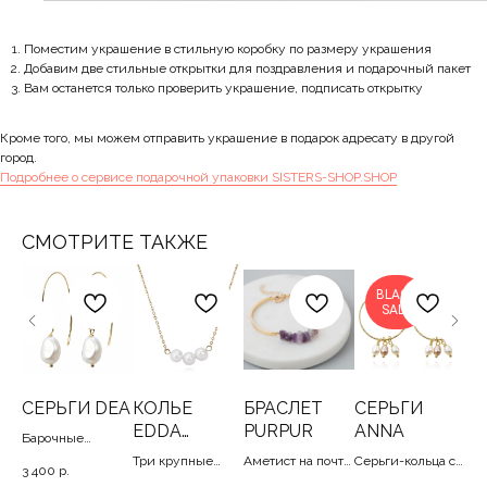
Поместим украшение в стильную коробку по размеру украшения
Добавим две стильные открытки для поздравления и подарочный пакет
Вам останется только проверить украшение, подписать открытку
Кроме того, мы можем отправить украшение в подарок адресату в другой
город.
Подробнее о сервисе подарочной упаковки SISTERS-SHOP.SHOP
СМОТРИТЕ ТАКЖЕ
BLACK
SALE
ОР
СЕРЬГИ DEA
КОЛЬЕ
БРАСЛЕТ
СЕРЬГИ
К
ХА
EDDA
PURPUR
ANNA
G
Барочные
OL
WHITE
жемчужины на
Три крупные
Аметист на почти
Серьги-кольца с
Ре
3 400
р.
изящной дуге, 3-
жек
жемчужины на
жестком
барочными
цеп