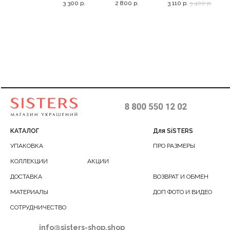
3 300
р.
2 800
р.
3 110
р.
3 400
р.
2 6
4
позолоченной
браслете, 16+5
жемчужинами, 3
же
цепочке, 40-45
до 
КАТАЛОГ
Для SiSTERS
УПАКОВКА
ПРО РАЗМЕРЫ
КОЛЛЕКЦИИ
АКЦИИ
ДОСТАВКА
ВОЗВРАТ И ОБМЕН
МАТЕРИАЛЫ
ДОП ФОТО И ВИДЕО
СОТРУДНИЧЕСТВО
info@sisters-shop.shop