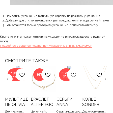
Поместим украшение в стильную коробку по размеру украшения
Добавим две стильные открытки для поздравления и подарочный пакет
Вам останется только проверить украшение, подписать открытку
Кроме того, мы можем отправить украшение в подарок адресату в другой
город.
Подробнее о сервисе подарочной упаковки SISTERS-SHOP.SHOP
СМОТРИТЕ ТАКЖЕ
Украшение
BLACK
HIT
недели
SALE
Е
МУЛЬТИЦЕ
БРАСЛЕТ
СЕРЬГИ
КОЛЬЕ
С
LA
ПЬ OLIVIA
ALTER EGO
ANNA
SONDER
JA
е
Деликатная
Цепочный
Серьги-кольца с
Двухуровневая
Баз