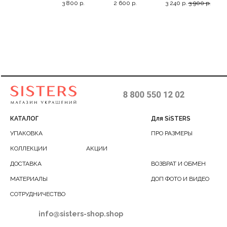
3 800
р.
2 600
р.
3 240
р.
3 900
р.
3 4
38/44+5
40-45
жемчужинами,
расположение
35-42
жемчужин по
вырезу, 66
КАТАЛОГ
Для SiSTERS
УПАКОВКА
ПРО РАЗМЕРЫ
КОЛЛЕКЦИИ
АКЦИИ
ДОСТАВКА
ВОЗВРАТ И ОБМЕН
МАТЕРИАЛЫ
ДОП ФОТО И ВИДЕО
СОТРУДНИЧЕСТВО
info@sisters-shop.shop