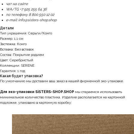
чат на сайте
WA/TG +7 925 255 64 36
по телефону 8 800 550 12 02
e-mail: info@sisters-shop.shop
Детали
Тип украшения: Серьги/Конго
Размер: 1,1 см
Застежка: Конго
Вставка: Без вставок
Состав: Покрытие родием
Цвет: Серебристый
Коллекции: SERENE
Гарантия: 1 год
Какая будет упаковка?
По умолчанию мы доставим ваш заказ в нашей фирменной эко-упаковке.
Для эко-упаковки SiSTERS-SHOP.SHOP
мы стараемся использовать
минимальное количество пластика. Изделие располагается на картонной
подложке, упаковано в картонную коробку: