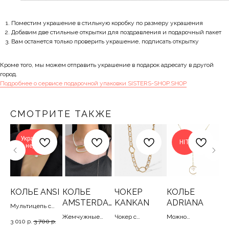
Поместим украшение в стильную коробку по размеру украшения
Добавим две стильные открытки для поздравления и подарочный пакет
Вам останется только проверить украшение, подписать открытку
Кроме того, мы можем отправить украшение в подарок адресату в другой
город.
Подробнее о сервисе подарочной упаковки SISTERS-SHOP.SHOP
СМОТРИТЕ ТАКЖЕ
Украшение
HIT
недели
Е
КОЛЬЕ ANSI
КОЛЬЕ
ЧОКЕР
КОЛЬЕ
С
AMSTERDA
KANKAN
ADRIANA
U
Мультицепь с
M
жемчужинами и
Жемчужные
Чокер с
Можно
Офи
3 010
р.
3 700
р.
бусинами,
5
нити с цепями,
парящими
отрегулировать
кап