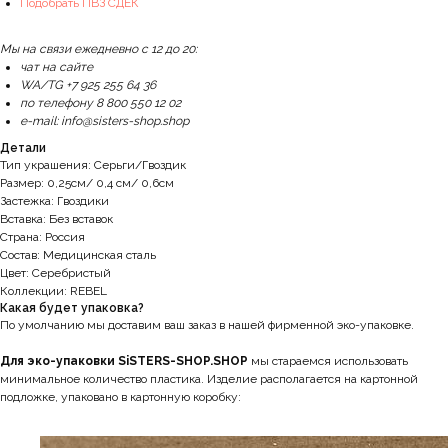
Подобрать ПВЗ СДЕК
Мы на связи ежедневно с 12 до 20:
чат на сайте
WA/TG +7 925 255 64 36
по телефону 8 800 550 12 02
e-mail: info@sisters-shop.shop
Детали
Тип украшения: Серьги/Гвоздик
Размер: 0,25см/ 0,4 см/ 0,6см
Застежка: Гвоздики
Вставка: Без вставок
Страна: Россия
Состав: Медицинская сталь
Цвет: Серебристый
Коллекции: REBEL
Какая будет упаковка?
По умолчанию мы доставим ваш заказ в нашей фирменной эко-упаковке.
Для эко-упаковки SiSTERS-SHOP.SHOP
мы стараемся использовать
минимальное количество пластика. Изделие располагается на картонной
подложке, упаковано в картонную коробку: