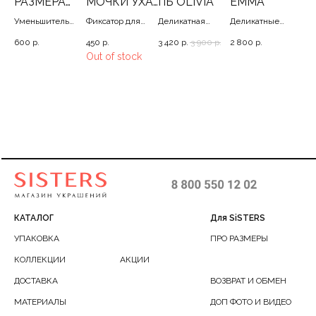
РАЗМЕРА
МОЧКИ УХА
ПЬ OLIVIA
EMMA
AN
КОЛЬЦА
SILVER/GOL
Уменьшитель
Фиксатор для
Деликатная
Деликатные
Ро
D
ь
размера кольца,
тяжелых сережек
мультицепь с
жемчужины на
ба
р.
600
р.
450
р.
3 420
р.
3 900
р.
2 800
р.
3 1
е
спирали, x4
каплевидным
цепочке или
жем
Out of stock
кулоном 34/48+5
мультицепь, 40-
45
КАТАЛОГ
Для SiSTERS
УПАКОВКА
ПРО РАЗМЕРЫ
КОЛЛЕКЦИИ
АКЦИИ
ДОСТАВКА
ВОЗВРАТ И ОБМЕН
МАТЕРИАЛЫ
ДОП ФОТО И ВИДЕО