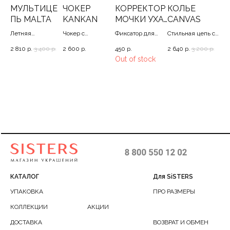
МУЛЬТИЦЕ
ЧОКЕР
КОРРЕКТОР
КОЛЬЕ
К
ПЬ MALTA
KANKAN
МОЧКИ УХА
CANVAS
E
SILVER/GOL
Летняя
Чокер с
Фиксатор для
Стильная цепь с
Де
D
мультицепь с
парящими
тяжелых сережек
подвесами и
же
р.
2 810
р.
3 400
р.
2 600
р.
450
р.
2 640
р.
3 200
р.
2 8
морской
жемчужинами,
рядами
цеп
Out of stock
,
раковиной, 40/56
35-42
жемчужин, 40
мул
45
КАТАЛОГ
Для SiSTERS
УПАКОВКА
ПРО РАЗМЕРЫ
КОЛЛЕКЦИИ
АКЦИИ
ДОСТАВКА
ВОЗВРАТ И ОБМЕН