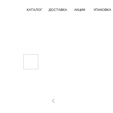
КАТАЛОГ
СКИДКИ НЕДЕЛИ
ТРЕНДОВЫЕ
КАТАЛОГ
ДОСТАВКА
АКЦИИ
УПАКОВКА
ДОСТАВКА
В ПОДАРОК
КОЛЛЕКЦИИ