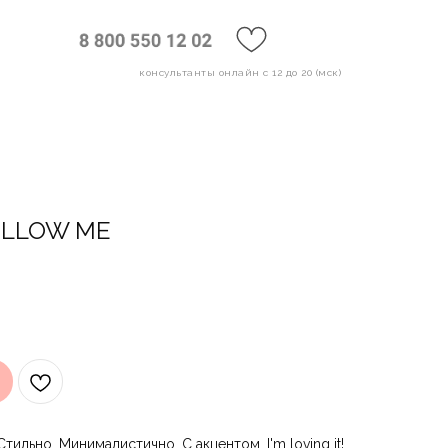
консультанты онлайн с 12 до 20 (мск)
OLLOW ME
ильно. Минималистично. С акцентом. I'm loving it!