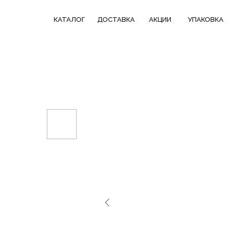
КАТАЛОГ
СКИДКИ НЕДЕЛИ
ТРЕНДОВЫЕ
КАТАЛОГ
ДОСТАВКА
АКЦИИ
УПАКОВКА
ДОСТАВКА
В ПОДАРОК
КОЛЛЕКЦИИ