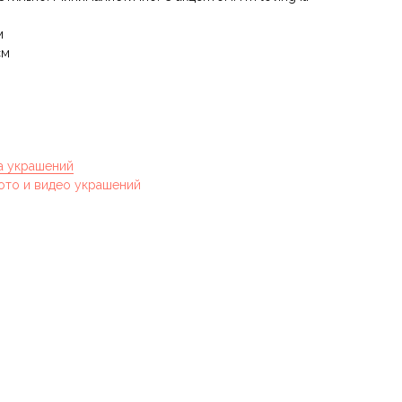
м
см
а украшений
ото и видео украшений