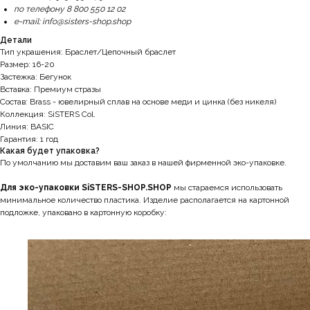
по телефону 8 800 550 12 02
e-mail: info@sisters-shop.shop
Детали
Тип украшения: Браслет/Цепочный браслет
Размер: 16-20
Застежка: Бегунок
Вставка: Премиум стразы
Состав: Brass - ювелирный сплав на основе меди и цинка (без никеля)
Коллекция: SiSTERS Col.
Линия: BASIC
Гарантия: 1 год
Какая будет упаковка?
По умолчанию мы доставим ваш заказ в нашей фирменной эко-упаковке.
Для эко-упаковки SiSTERS-SHOP.SHOP
мы стараемся использовать
минимальное количество пластика. Изделие располагается на картонной
подложке, упаковано в картонную коробку: