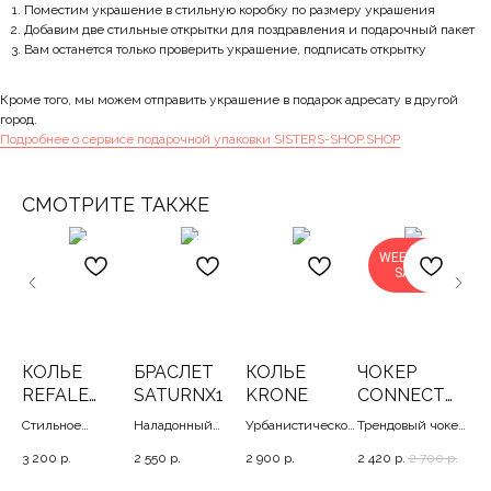
Поместим украшение в стильную коробку по размеру украшения
Добавим две стильные открытки для поздравления и подарочный пакет
Вам останется только проверить украшение, подписать открытку
Кроме того, мы можем отправить украшение в подарок адресату в другой
город.
Подробнее о сервисе подарочной упаковки SISTERS-SHOP.SHOP
СМОТРИТЕ ТАКЖЕ
WEEKEND
SALE
КОЛЬЕ
БРАСЛЕТ
КОЛЬЕ
ЧОКЕР
К
LY
REFALE
SATURNX1
KRONE
CONNECT
S
GOLD
SILVER
Стильное
Наладонный
Урбанистическое
Трендовый чокер
Мн
золотистое колье
браслет с
колье с
с подвесами, 35-
кол
р.
3 200
р.
2 550
р.
2 900
р.
2 420
р.
2 700
р.
3 2
с дисками, 30-44
деликатным
пружинкой, 40-45
40
шар
плетением, 17-22