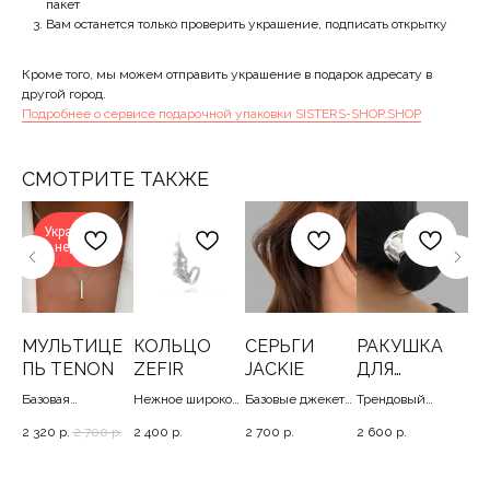
пакет
Вам останется только проверить украшение, подписать открытку
Кроме того, мы можем отправить украшение в подарок адресату в
другой город.
Подробнее о сервисе подарочной упаковки SISTERS-SHOP.SHOP
СМОТРИТЕ ТАКЖЕ
Украшение
недели
-
МУЛЬТИЦЕ
КОЛЬЦО
СЕРЬГИ
РАКУШКА
З
ПЬ TENON
ZEFIR
JACKIE
ДЛЯ
5
SE
ХВОСТА
га
Базовая
Нежное широкое
Базовые джекеты
Трендовый
Дву
мультицепь в три
кольцо, 17+
с жемчужинами,
аксессуар для
зак
2 320
р.
2 700
р.
2 400
р.
2 700
р.
2 600
р.
1 4
оборота, 38/45+6
2
волос, casual
зве