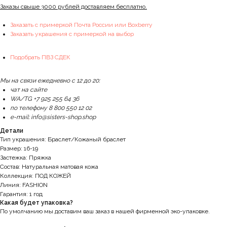
Заказы свыше 3000 рублей доставляем бесплатно.
Заказать с примеркой Почта России или Boxberry
Заказать украшения с примеркой на выбор
Подобрать ПВЗ СДЕК
Мы на связи ежедневно с 12 до 20:
чат на сайте
WA/TG +7 925 255 64 36
по телефону 8 800 550 12 02
e-mail: info@sisters-shop.shop
Детали
Тип украшения: Браслет/Кожаный браслет
Размер: 16-19
Застежка: Пряжка
Состав: Натуральная матовая кожа
Коллекция: ПОД КОЖЕЙ
Линия: FASHION
Гарантия: 1 год
Какая будет упаковка?
По умолчанию мы доставим ваш заказ в нашей фирменной эко-упаковке.