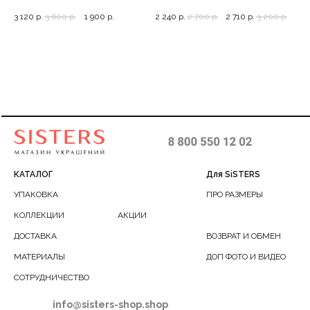
КОЖАНЫЙ)
моносерьга с
браслеты для
ая цепь с
без вставок, 18-
для
3 120
р.
3 600
р.
1 900
р.
2 240
р.
2 700
р.
2 710
р.
3 200
р.
1 8
кремовой
подруг,
шарами, 38-43
18.5
жемчужиной, 7
влюбленных с
магнитом
(черный
кожаный)
КАТАЛОГ
Для SiSTERS
УПАКОВКА
ПРО РАЗМЕРЫ
КОЛЛЕКЦИИ
АКЦИИ
ДОСТАВКА
ВОЗВРАТ И ОБМЕН
МАТЕРИАЛЫ
ДОП ФОТО И ВИДЕО
СОТРУДНИЧЕСТВО
info@sisters-shop.shop