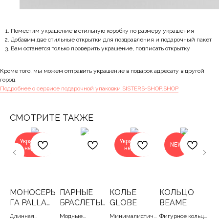
Поместим украшение в стильную коробку по размеру украшения
Добавим две стильные открытки для поздравления и подарочный пакет
Вам останется только проверить украшение, подписать открытку
Кроме того, мы можем отправить украшение в подарок адресату в другой
город.
Подробнее о сервисе подарочной упаковки SISTERS-SHOP.SHOP
СМОТРИТЕ ТАКЖЕ
Украшение
Украшение
NEW
недели
недели
МОНОСЕРЬ
ПАРНЫЕ
КОЛЬЕ
КОЛЬЦО
Ц
ГА PALLA
БРАСЛЕТЫ
GLOBE
BEAME
В
CREAM
(ЧЕРНЫЙ
он
Длинная
Модные
Минималистичн
Фигурное кольцо
Дву