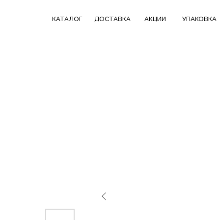
КАТАЛОГ
СКИДКИ НЕДЕЛИ
ТРЕНДОВЫЕ
КАТАЛОГ
ДОСТАВКА
АКЦИИ
УПАКОВКА
ДОСТАВКА
В ПОДАРОК
КОЛЛЕКЦИИ