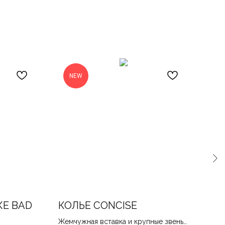
B
NEW
S
КЕ BAD
КОЛЬЕ CONCISE
СЕ
Жемчужная вставка и крупные звенья,
Трен