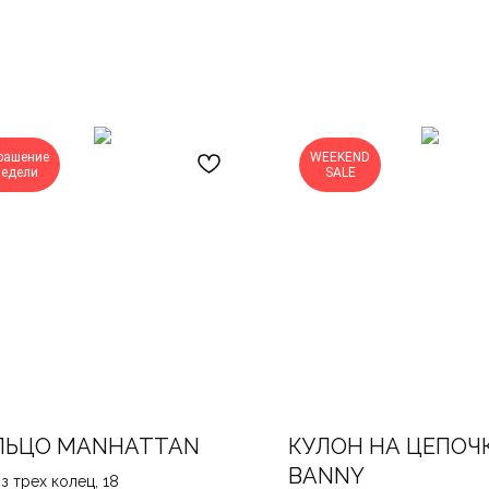
рашение
WEEKEND
недели
SALE
ЛЬЦО MANHATTAN
КУЛОН НА ЦЕПОЧ
BANNY
з трех колец, 18