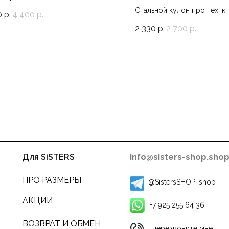
Стальной кулон про тех, к
0
р.
4 400
р.
себя вел, 55
2 330
р.
2 700
р.
Для SiSTERS
info@sisters-shop.sho
ПРО РАЗМЕРЫ
@SistersSHOP_shop
АКЦИИ
+7 925 255 64 36
ВОЗВРАТ И ОБМЕН
перезвоните мне