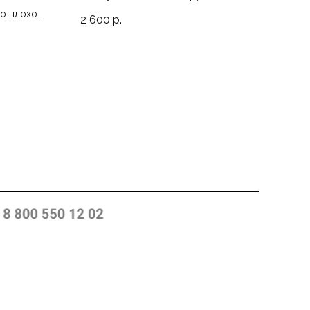
44
то плохо
2 600
р.
2 6
p