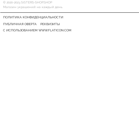
© 2020-2023 SiSTERS-SHOP.SHOP
Магазин украшений на каждый день
ПОЛИТИКА КОНФИДЕНЦИАЛЬНОСТИ
ПУБЛИЧНАЯ ОФЕРТА
РЕКВИЗИТЫ
С ИСПОЛЬЗОВАНИЕМ WWW.FLATICON.COM