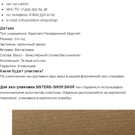
чат на сайте
WA/TG +7 925 255 64 36
по телефону 8 800 550 12 02
e-mail: info@sisters-shop.shop
Детали
Тип украшения: Браслет/Наладонный браслет
Размер: 20/24
Застежка: Цепочный замок
Вставка: Без вставок
Состав: Brass - бижутерный сплав (без никеля)
Коллекция: Та еще штучка
Гарантия: 6 месяцев
Какая будет упаковка?
По умолчанию мы доставим ваш заказ в нашей фирменной эко-упаковке.
Для эко-упаковки SiSTERS-SHOP.SHOP
мы стараемся использовать
минимальное количество пластика. Изделие располагается на картонной
подложке, упаковано в картонную коробку: