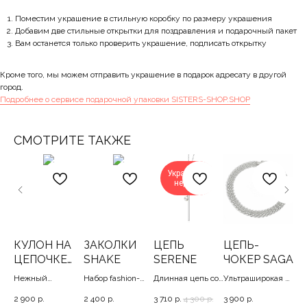
Поместим украшение в стильную коробку по размеру украшения
Добавим две стильные открытки для поздравления и подарочный пакет
Вам останется только проверить украшение, подписать открытку
Кроме того, мы можем отправить украшение в подарок адресату в другой
город.
Подробнее о сервисе подарочной упаковки SISTERS-SHOP.SHOP
СМОТРИТЕ ТАКЖЕ
Украшение
недели
LI
КУЛОН НА
ЗАКОЛКИ
ЦЕПЬ
ЦЕПЬ-
К
ЦЕПОЧКЕ
SHAKE
SERENE
ЧОКЕР SAGA
R
EUPHORIA
G
0-
Нежный
Набор fashion-
Длинная цепь со
Ультраширокая и
Ст
прозрачный
невидимок c
спокойным
ультракрутая
зол
2 900
р.
2 400
р.
3 710
р.
4 300
р.
3 900
р.
3 2
кристалл в
жемчужинами,
дизайном, 96
цепь, 42
с д