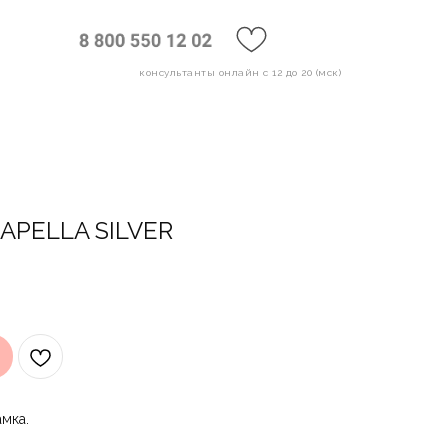
консультанты онлайн с 12 до 20 (мск)
PELLA SILVER
амка.