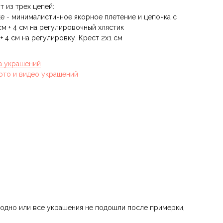
 из трех цепей:
ке - минималистичное якорное плетение и цепочка с
м + 4 см на регулировочный хлястик
+ 4 см на регулировку. Крест 2x1 см
а украшений
ото и видео украшений
 одно или все украшения не подошли после примерки,