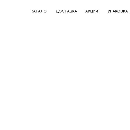
КАТАЛОГ
СКИДКИ НЕДЕЛИ
ТРЕНДОВЫЕ
КАТАЛОГ
ДОСТАВКА
АКЦИИ
УПАКОВКА
ДОСТАВКА
В ПОДАРОК
КОЛЛЕКЦИИ