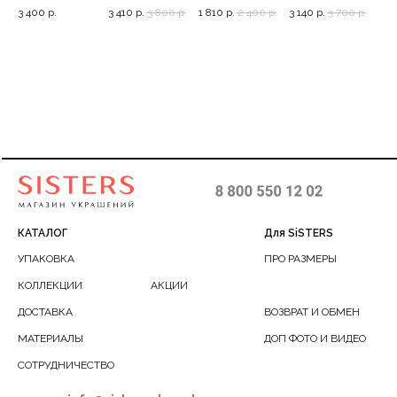
favor, до 52р
серьги с цепями,
браслет в сером
крупными
для
3 400
р.
3 410
р.
3 800
р.
1 810
р.
2 400
р.
3 140
р.
3 700
р.
3.5
и изумрудном,
шарами, 40-42
15-20
КАТАЛОГ
Для SiSTERS
УПАКОВКА
ПРО РАЗМЕРЫ
КОЛЛЕКЦИИ
АКЦИИ
ДОСТАВКА
ВОЗВРАТ И ОБМЕН
МАТЕРИАЛЫ
ДОП ФОТО И ВИДЕО
СОТРУДНИЧЕСТВО