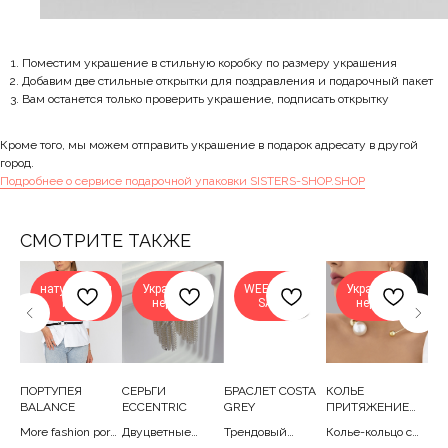
Поместим украшение в стильную коробку по размеру украшения
Добавим две стильные открытки для поздравления и подарочный пакет
Вам останется только проверить украшение, подписать открытку
Кроме того, мы можем отправить украшение в подарок адресату в другой
город.
Подробнее о сервисе подарочной упаковки SISTERS-SHOP.SHOP
СМОТРИТЕ ТАКЖЕ
натуральная
Украшение
WEEKEND
Украшение
кожа
недели
SALE
недели
РЫ
ПОРТУПЕЯ
СЕРЬГИ
БРАСЛЕТ COSTA
КОЛЬЕ
ЗМ
BALANCE
ECCENTRIC
GREY
ПРИТЯЖЕНИЕ
ьцо
Де
GOLD
More fashion por
Двуцветные
Трендовый
Колье-кольцо с
6-17
акц
р.
2 6